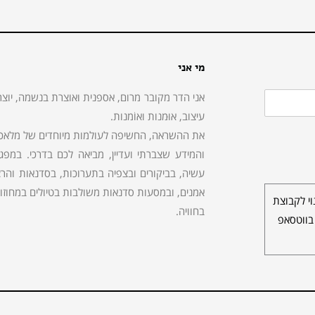
מי אני
אני הדר מקובר מרום, אספנית ואוצרת בנשמה, יוצר
עיצוב, אוּמנות ואוֹמנות.
את ההשראה, החשיפה לעולמות מיוחדים של מלאכות,
והמידע שצברתי ועדיין, מביאה לכם בדרכי. במפ
עשיה, בביקורים ובצפיה בתערוכות, בסדנאות והרצא
אמנים, ובמסעות סדנאות משולבות בטיולים במחוזות 
י לקבוצת
בחוויה.
בווטסאפ