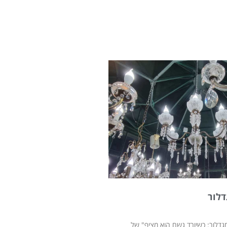
דלור
גדלור: כשיורד גשם הוא מציף" של