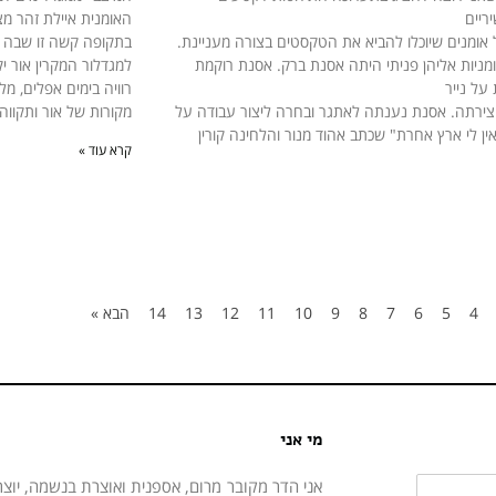
ריים
האומנית איילת זהר מ
אומנים שיוכלו להביא את הטקסטים בצורה מעניינת.
בתקופה קשה זו שבה א
ניות אליהן פניתי היתה אסנת ברק. אסנת רוקמת
למגדלור המקרין אור 
על נייר
רוויה בימים אפלים, 
יצירתה. אסנת נענתה לאתגר ובחרה ליצור עבודה על
מקורות של אור ותקווה.
ין לי ארץ אחרת" שכתב אהוד מנור והלחינה קורין
קרא עוד »
4
5
6
7
8
9
10
11
12
13
14
הבא »
מי אני
אני הדר מקובר מרום, אספנית ואוצרת בנשמה, יוצר