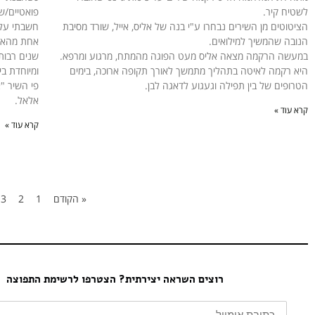
לשטיח קיר.
פואטיים/שי
הציטוטים מן השירים נבחרו ע"י בנה של אליס, אייל, שורד מסיבת
חשבתי על 
הנובה שהמשיך למילואים.
אחת מהאומ
במעשה הרקמה מצאה אליס מעט הפוגה מהמתח, מרגוע ומרפא.
שנים רבות 
היא רקמה לאיטה בתהליך מתמשך לאורך תקופה ארוכה, בימים
ומיוחדת ב
הטרופים של בין תפילה וגעגוע לדאגה לבן.
פי השיר "א
אלאל.
קרא עוד »
קרא עוד »
« הקודם
1
2
3
רוצים השראה יצירתית? הצטרפו לרשימת התפוצה