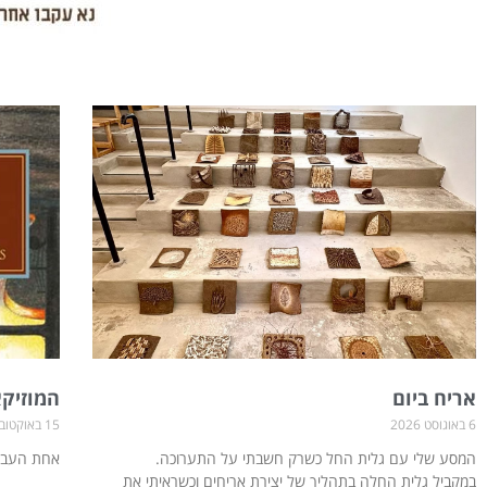
ע
ע
ע
מ
מ
מ
ו
ו
ו
ד
ד
ד
אריח ביום
המוזיקא
6 באוגוסט 2026
15 באוקטובר 2025
המסע שלי עם גלית החל כשרק חשבתי על התערוכה.
אחת העבודו
במקביל גלית החלה בתהליך של יצירת אריחים וכשראיתי את