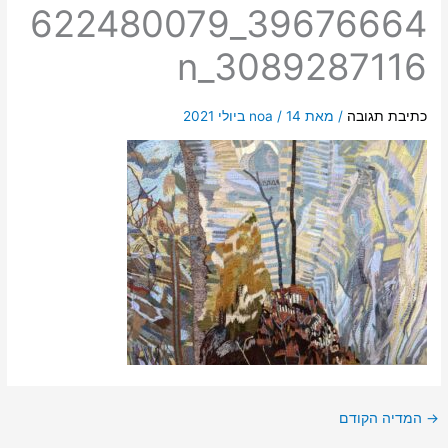
39676664_622480079
3089287116_n
כתיבת תגובה
/ מאת
14 ביולי 2021
/
noa
→
המדיה הקודם