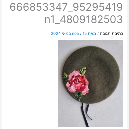
95295419_666853347
4809182503_n1
כתיבת תגובה
/ מאת
15 במאי 2024
/
noa