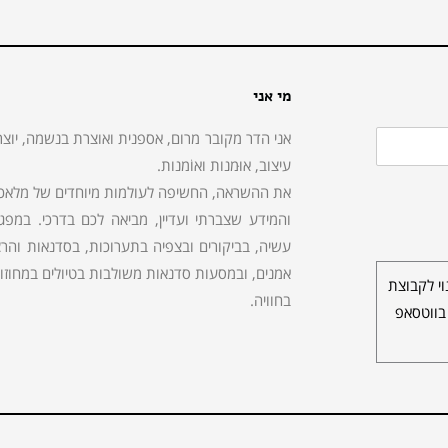
מי אני
אני הדר מקובר מרום, אספנית ואוצרת בנשמה, יוצר
עיצוב, אוּמנות ואוֹמנות.
את ההשראה, החשיפה לעולמות מיוחדים של מלאכות,
והמידע שצברתי ועדיין, מביאה לכם בדרכי. במפ
עשיה, בביקורים ובצפיה בתערוכות, בסדנאות והרצא
אמנים, ובמסעות סדנאות משולבות בטיולים במחוזות 
י לקבוצת
בחוויה.
בווטסאפ