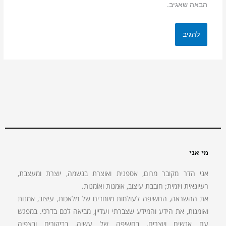
הבאה שאגיב.
מי אני
אני הדר מקובר מרום, אספנית ואוצרת בנשמה, יוצרת ומעצבת,
רעיונאית ויזמית; חובבת עיצוב, אוּמנות ואוֹמנות.
את ההשראה, החשיפה לעולמות מיוחדים של מלאכות, עיצוב, אמנות
ואומנות, את הידע והמידע שצברתי ועדיין, מביאה לכם בדרכי. במפגש
עם אנשים ויוצרים, בחשיפה של עשיה, בביקורים ובצפיה