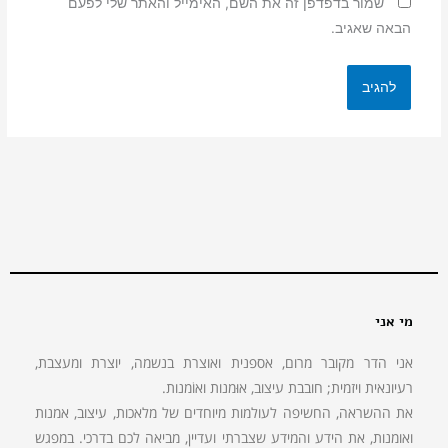
שמור בדפדפן זה את השם, האימייל והאתר שלי לפעם
הבאה שאגיב.
מי אני
אני הדר מקובר מרום, אספנית ואוצרת בנשמה, יוצרת ומעצבת,
רעיונאית ויזמית; חובבת עיצוב, אוּמנות ואוֹמנות.
את ההשראה, החשיפה לעולמות מיוחדים של מלאכות, עיצוב, אמנות
ואומנות, את הידע והמידע שצברתי ועדיין, מביאה לכם בדרכי. במפגש