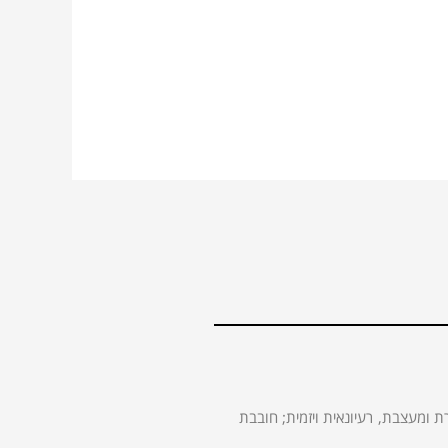
ת ומעצבת, רעיונאית ויזמית; חובבת