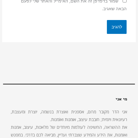
שמור בדפדפן זה את השם, האימייל והאתר שלי לפעם
הבאה שאגיב.
מי אני
אני הדר מקובר מרום, אספנית ואוצרת בנשמה, יוצרת ומעצבת,
רעיונאית ויזמית; חובבת עיצוב, אוּמנות ואוֹמנות.
את ההשראה, החשיפה לעולמות מיוחדים של מלאכות, עיצוב, אמנות
ואומנות, את הידע והמידע שצברתי ועדיין, מביאה לכם בדרכי. במפגש