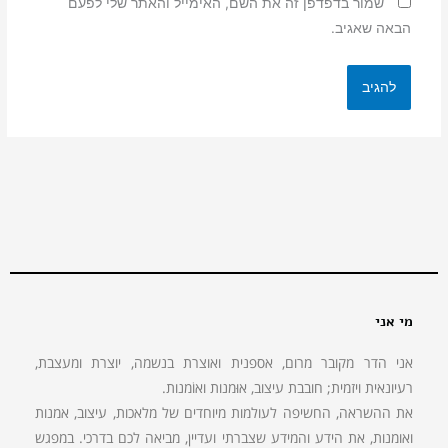
שמור בדפדפן זה את השם, האימייל והאתר שלי לפעם
הבאה שאגיב.
מי אני
אני הדר מקובר מרום, אספנית ואוצרת בנשמה, יוצרת ומעצבת,
רעיונאית ויזמית; חובבת עיצוב, אוּמנות ואוֹמנות.
את ההשראה, החשיפה לעולמות מיוחדים של מלאכות, עיצוב, אמנות
ואומנות, את הידע והמידע שצברתי ועדיין, מביאה לכם בדרכי. במפגש