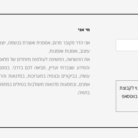
מי אני
אני הדר מקובר מרום, אספנית ואוצרת בנשמה, יוצר
עיצוב, אוּמנות ואוֹמנות.
את ההשראה, החשיפה לעולמות מיוחדים של מלאכות,
והמידע שצברתי ועדיין, מביאה לכם בדרכי. במפ
עשיה, בביקורים ובצפיה בתערוכות, בסדנאות והרצא
אמנים, ובמסעות סדנאות משולבות בטיולים במחוזות 
י לקבוצת
בחוויה.
בווטסאפ