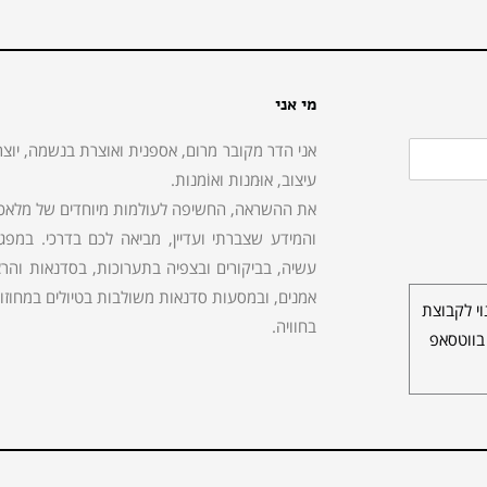
מי אני
אני הדר מקובר מרום, אספנית ואוצרת בנשמה, יוצר
עיצוב, אוּמנות ואוֹמנות.
את ההשראה, החשיפה לעולמות מיוחדים של מלאכות,
והמידע שצברתי ועדיין, מביאה לכם בדרכי. במפ
עשיה, בביקורים ובצפיה בתערוכות, בסדנאות והרצא
אמנים, ובמסעות סדנאות משולבות בטיולים במחוזות 
י לקבוצת
בחוויה.
בווטסאפ