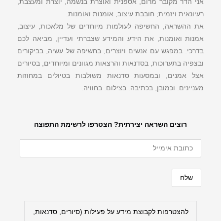
אני הדר מקובר מרום, אספנית ואוצרת בנשמה, יוצרת ומעצבת,
רעיונאית ויזמית; חובבת עיצוב, אוּמנות ואוֹמנות.
את ההשראה, החשיפה לעולמות מיוחדים של מלאכות, עיצוב,
אמנות ואומנות, את הידע והמידע שצברתי ועדיין, מביאה לכם
בדרכי. במפגש עם אנשים ויוצרים, בחשיפה של עשיה, בביקורים
ובצפיה בתערוכות, בסדנאות והרצאות מגוונים ומיוחדים, בסיורים
אצל אמנים, ובמסעות סדנאות משולבות בטיולים במחוזות
מעניינים. וכמובן, בכתיבה. בצילום. בחוויה.
רוצים השראה יצירתית? הצטרפו לרשימת התפוצה
להצטרפות לקבוצת מידע על פעילות (סיורים, סדנאות,