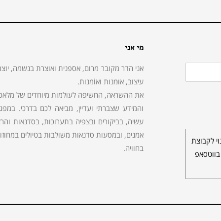
מי אני
אני הדר מקובר מרום, אספנית ואוצרת בנשמה, יוצר
עיצוב, אוּמנות ואוֹמנות.
את ההשראה, החשיפה לעולמות מיוחדים של מלאכות,
והמידע שצברתי ועדיין, מביאה לכם בדרכי. במפ
עשיה, בביקורים ובצפיה בתערוכות, בסדנאות והרצא
אמנים, ובמסעות סדנאות משולבות בטיולים במחוזות 
י לקבוצת
בחוויה.
בווטסאפ