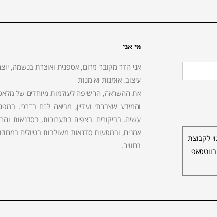
מי אני
אני הדר מקובר מרום, אספנית ואוצרת בנשמה, יוצר
עיצוב, אוּמנות ואוֹמנות.
את ההשראה, החשיפה לעולמות מיוחדים של מלאכות,
והמידע שצברתי ועדיין, מביאה לכם בדרכי. במפ
עשיה, בביקורים ובצפיה בתערוכות, בסדנאות והרצא
אמנים, ובמסעות סדנאות משולבות בטיולים במחוזות 
י לקבוצת
בחוויה.
בווטסאפ