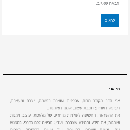
הבאה שאגיב.
מי אני
אני הדר מקובר מרום, אספנית ואוצרת בנשמה, יוצרת ומעצבת,
רעיונאית ויזמית; חובבת עיצוב, אוּמנות ואוֹמנות.
את ההשראה, החשיפה לעולמות מיוחדים של מלאכות, עיצוב, אמנות
ואומנות, את הידע והמידע שצברתי ועדיין, מביאה לכם בדרכי. במפגש
עם אנשים ויוצרים, בחשיפה של עשיה, בביקורים ובצפיה