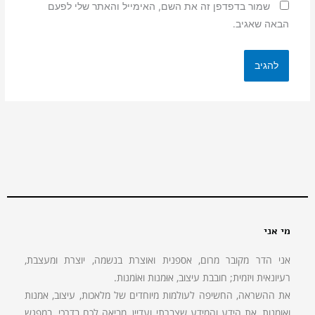
שמור בדפדפן זה את השם, האימייל והאתר שלי לפעם
הבאה שאגיב.
מי אני
אני הדר מקובר מרום, אספנית ואוצרת בנשמה, יוצרת ומעצבת,
רעיונאית ויזמית; חובבת עיצוב, אוּמנות ואוֹמנות.
את ההשראה, החשיפה לעולמות מיוחדים של מלאכות, עיצוב, אמנות
ואומנות, את הידע והמידע שצברתי ועדיין, מביאה לכם בדרכי. במפגש