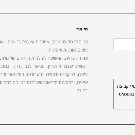
מי אני
אני הדר מקובר מרום, אספנית ואוצרת בנשמה, יוצר
עיצוב, אוּמנות ואוֹמנות.
את ההשראה, החשיפה לעולמות מיוחדים של מלאכות,
והמידע שצברתי ועדיין, מביאה לכם בדרכי. במפ
עשיה, בביקורים ובצפיה בתערוכות, בסדנאות והרצא
אמנים, ובמסעות סדנאות משולבות בטיולים במחוזות 
י לקבוצת
בחוויה.
בווטסאפ