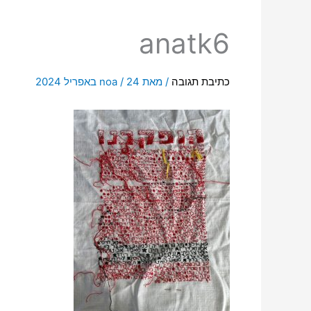
anatk6
כתיבת תגובה
/ מאת
24 באפריל 2024
/
noa