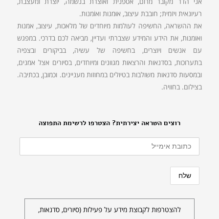
אני הדר מקובר מרום, אספנית ואוצרת בנשמה, יוצרת ומעצבת,
רעיונאית ויזמית; חובבת עיצוב, אוּמנות ואוֹמנות.
את ההשראה, החשיפה לעולמות מיוחדים של מלאכות, עיצוב, אמנות
ואומנות, את הידע והמידע שצברתי ועדיין, מביאה לכם בדרכי. במפגש
עם אנשים ויוצרים, בחשיפה של עשיה, בביקורים ובצפיה
בתערוכות, בסדנאות והרצאות מגוונים ומיוחדים, בסיורים אצל אמנים,
ובמסעות סדנאות משולבות בטיולים במחוזות מעניינים. וכמובן, בכתיבה.
בצילום. בחוויה.
רוצים השראה יצירתית? הצטרפו לרשימת התפוצה
להצטרפות לקבוצת מידע על פעילות (סיורים, סדנאות,