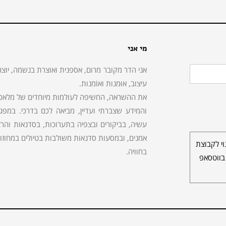
מי אני
אני הדר מקובר מרום, אספנית ואוצרת בנשמה, יוצר
עיצוב, אוּמנות ואוֹמנות.
את ההשראה, החשיפה לעולמות מיוחדים של מלאכות,
והמידע שצברתי ועדיין, מביאה לכם בדרכי. במפ
עשיה, בביקורים ובצפיה בתערוכות, בסדנאות והרצא
אמנים, ובמסעות סדנאות משולבות בטיולים במחוזות 
י לקבוצת
בחוויה.
בווטסאפ