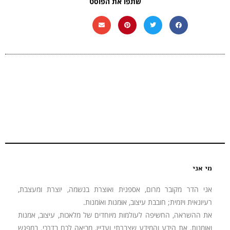
שתפו את הפוסט
מי אני
אני הדר מקובר מרום, אספנית ואוצרת בנשמה, יוצרת ומעצבת,
רעיונאית ויזמית; חובבת עיצוב, אוּמנות ואוֹמנות.
את ההשראה, החשיפה לעולמות מיוחדים של מלאכות, עיצוב, אמנות
ואומנות, את הידע והמידע שצברתי ועדיין, מביאה לכם בדרכי. במפגש