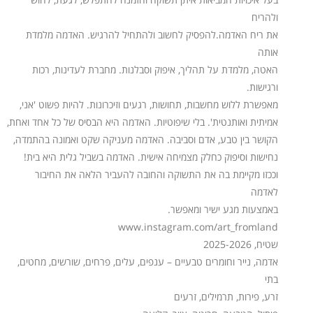
ולהריח
את ריח האדמה.להפסיק לחשוב ולהתחיל להרגיש. האדמה מלמדת
אותה
האטה, מלמדת על תהליך, איפוק וסבלנות. מחברת לעדינות, רכות
ורגישות.
מאפשרת ללוש מחשבות, תחושות, רגעים וזיכרונות. להיות פשוט 'אני,
אמיתית ואותנטית'. בלי שיפוטיות. האדמה היא הבסיס של כל אחד ואחת,
הקושר בין טבע, אדם וסביבה. האדמה מעניקה שקט ואמונה בהתמדה,
נחישות וסיפוק כחלק מצמיחה אישית. האדמה בשביל גלית היא בית!
וככזו מקיימת בה את התשוקה והחובה להעביר הלאה את החיבור
לאדמה
באמצעות מגע ישיר ומאפשר.
www.instagram.com/art_fromland
שטיח, 2025-2026
אדמה, נייר וחומרים טבעיים – ענפים, עלים, פרחים, שורשים, מחטים,
בתי
זרע, פירות, תרמילים, זרעים