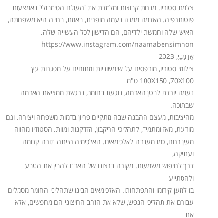
צלמת סטודיו. מנחת קבוצות ומלמדת את 'העולם הסימבולי' באמצעות
פוטותרפיה. האדמה ממנה נעמה מופרית, באמת, בחייה היא משפחתה,
האיש שלה וחמשת ילדיהם, הם הדישון לכל העשייה שלה.
https://www.instagram.com/naamabensimhon
אָדָָמַָבִַיִ, 2023
צילומי סטודיו, מודפסים על שימשוניות ומתוחים על מסגרות עץ
100X150 ,70X100 ס"מ
נעמה יורדת לבטן האדמה, נוגעת בחומר, נרגשת ממציאת האדמה
שבתוכה.
מהיציבות, מעצם ההבנה שבה מתקיים פריון בדמות משפחה ויצירה. וגם
מודעת, מאז ומתמיד, לתהליכי הריקבון, הזדקנות ומוות. הסטודיו מהווה
מעין רחם, כמו מעבדה לאלכימאים. האלכימיה הייתה תורה קדומה
ועתיקה,
דרך לחיפוש משמעות. מקורה ברצונו של האדם להבין את הטבע
ולהסתייע
בו למען קידומו והתפתחותו. האלכימאים הבינו שתהליכי החומר מסמלים
עבורם את תהליכי הנפש, שלא את הזהב החיצוני הם מחפשים, אלא
את