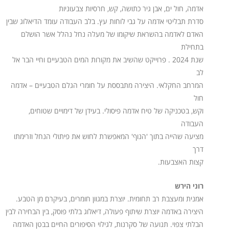
אדמה, חול ים, אבן גיר כתושה, קש, חרסיות צבעוניות
סדרת תבליטי אדמה על גבי לוחות עץ. בלב העבודה עומד הדיאלוג שבין
האדם לאדמה בהשראת שיקומו של מעלה נחל נהלל אשר הושלם
בתחילת
שנת 2024 . פרוייקט שהשיב את מקורות המים הטבעיים וחיי הבר אל
לב
המרחב החקלאי. היצירה מתבססת על חומרי הגלם הטבעיים – אדמה
חול
וקש, בטכניקה של טיח אדמה פיסולי. בעידן של דימויים שטוחים,
העבודה
מציעה שהייה בתוך 'הנוף' המאפשרת לחוש את פיתולי הנחל וזרימתו
דרך
קצות האצבעות.
רוני הירש
אמנית ומעצבת רב תחומית. יוצרת במגוון חומרים, בעיקרם מן הטבע.
היצירה באדמה יוצרת שיתוף פעולה, דיאלוג בלתי פוסק, בין הבחירה לבין
הבלתי צפוי. תנועה של סקרנות, לגילוי הסיפורים החיים בבטן האדמה