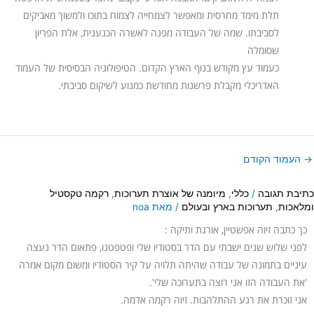
תלת מימד מחרסית ומאפשר לצמחייה לצמוח בתוכו ולמשוך מאביקים
לסביבתו. שמה של העבודה מפנה לאשרה הכנענית, אלת הפריון
שסומלה
כעמוד עץ מקודש בנוף הארץ הקדום. הטיפולוגיה הבסיסית של העמוד
האדריכלי מקבלת פרשנות מחודשת כמנוע לשיקום סביבתי.
→
העמוד הקודם
כתיבת תגובה
/
כללי
,
מיומנה של אוצרת תערוכות
,
רקמה טקסטיל
ומלאכות
,
תערוכות בארץ ובעולם
/ מאת
noa
כך כתבה זיוה אפשטיין, אורגת ותיקה :
לפני שלוש שנים ישבתי עם הדר בסטודיו שלי ופטפטנו, פתאום הדר נעצה
עיניים בתמונה של עבודה שהיתה תלויה על קיר הסטודיו ומשום מקום אמרה
'את העבודה הזו אני רוצה בתערוכה שלי'.
אני זוכרת את רגע ההתלהבות. זיוה רקמה אדמה.