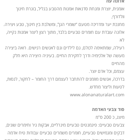
אלונה עוז
אומנית, יוצרת ומנחת סדנאות אמנות מהטבע בגליל, בוגרת חינוך
וולדורף,
מחנכת יער ומדריכה מטעם “שומרי הגן”, ומשלבת בין חינוך, טבע ויצירה.
אלונה עובדת עם חומרים טבעיים בלבד, מתוך רצון ליצור אמנות נקייה,
לא
רעילה, שמתאימה לכולם, גם לילדים וגם לאנשים רגישים. רואה ביצירה
מעשה של אלכימיה ודרך לחקירת החיים. בעיניה היצירה היא חלק
מהחיים
עצמם, וכל אדם יוצר.
בדרכה, אנשים מוזמנים להתחבר לעצמם דרך החומר – לחקור, לנסות,
לטעות וליצור מחדש.
www.alonanaturalart.com
סוד צבעי האדמה
מיצג, כ 200 ס"מ
צבעים טבעיים: פיגמנטים טבעיים מינרליים, אבקות גיר וחימרים שונים,
דבקים ומגמישים טבעיים, חומרים משמרים טבעיים עבודות טיח אדמה