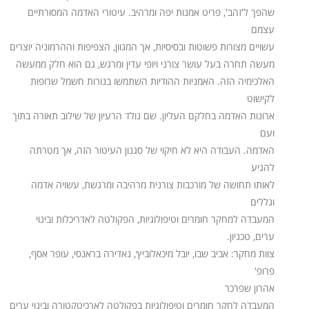
שהפך ל'זהב', פריט אמנות יפה ומרהיב. עיטורי האדמה המסורתיים
עצמם
עשויים מצורות פשוטות ובסיסיות, אך המגוון, הצפיפות וההרמוניה יוצרים
מעשה תחרה בעל עושר צורני ויופי עדין ומרגש, גם הוא חלק ממעשה
האלכימיה הזה. האמניות ההודיות השתמשו בנורות חשמל שרופות
לקישוט
ארונות האדמה בחלקם העליון. שם נולד הרעיון של שילוב תאורה בתוך
ועם
האדמה. העבודה היא לא חיקוי של סגנון העיטור הזה, אך מטרתה
להגיע
לאותו תחושה של מורכבות צורנית מרהיבה ומרגשת, עשויה אדמה
וגללים
המעבדה למחקר חומרים וטיפולוגיות, הפקולטה לאדריכלות ובינוי
ערים, טכניון.
צוות מחקר: אביב שבו, יובל מיכאלוביץ׳, נאדירה בראנסי, עופר אסף,
פרופ'
אהרון שפרכר
המעבדה לחקר חומרים וטיפולוגיות בפקולטה לארכיטקטורה ובינוי ערים