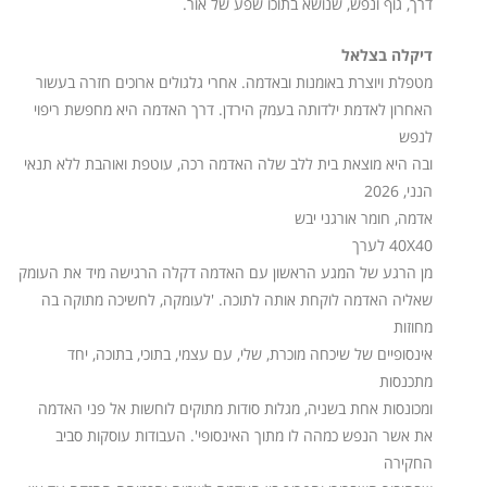
דרך, גוף ונפש, שנושא בתוכו שפע של אור.
דיקלה בצלאל
מטפלת ויוצרת באומנות ובאדמה. אחרי גלגולים ארוכים חזרה בעשור
האחרון לאדמת ילדותה בעמק הירדן. דרך האדמה היא מחפשת ריפוי
לנפש
ובה היא מוצאת בית ללב שלה האדמה רכה, עוטפת ואוהבת ללא תנאי
הנני, 2026
אדמה, חומר אורגני יבש
40X40 לערך
מן הרגע של המגע הראשון עם האדמה דקלה הרגישה מיד את העומק
שאליה האדמה לוקחת אותה לתוכה. 'לעומקה, לחשיכה מתוקה בה
מחוזות
אינסופיים של שיכחה מוכרת, שלי, עם עצמי, בתוכי, בתוכה, יחד
מתכנסות
ומכונסות אחת בשניה, מגלות סודות מתוקים לוחשות אל פני האדמה
את אשר הנפש כמהה לו מתוך האינסופי'. העבודות עוסקות סביב
החקירה