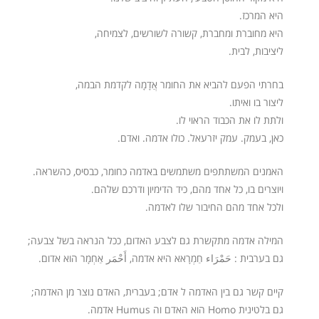
היא המרכז.
היא מחוברת ומחברת, קשורה לשורשים, לצמיחה,
ליציבות, לבית.
בחרתי הפעם להביא את החומר אֲדָמָה לקדמת הבמה,
ליצור בו ואיתו.
ולתת לו את הכבוד הראוי לו.
כאן, בעמק. עמק יזרעאל. כולו אדמה. ואדם.
האמנים המשתתפים משתמשים באדמה כחומר, כבסיס, כהשראה.
ויוצרים בו, כל אחד מהם, כיד הדימיון ודרכם שלהם.
ולכל אחד מהם החיבור שלו לאדמה.
המילה אדמה מתקשרת גם לצבע האדום, ככל הנראה בשל צבעה;
גם בערבית : حَمْرَاء חַמְרָאא היא אדמה, أَحْمَر‎ אַחְמָר הוא אדום.
קיים קשר גם בין האדמה ל אדם; בעברית, האדם נוצר מן האדמה;
גם בלטינית Homo הוא האדם וה Humus אדמה.