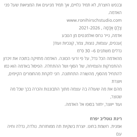
ובנפש היוצרת, לא תמיד גלויים, אך תמיד מניעים את המציאות שעל פני
האדמה.
www.ronihirschstudio.com
צֶלֶֶםֶ אֲדֲָמָָָה , 2021-2026
אדמה, נייר גרוס ואלמנטים מן הטבע
)ענפים, עצמות, נוצות, צמר, קונכיות ועוד(
גדלים משתנים 6– 30 ס"מ
מהאדמה הכל גדל, על פי זרעי הכוונה. האדמה מחזיקה בתוכה את זיכרון
ההתפרקות והצמיחה, של הסוף ושל ההתחלה. הפיסול באדמה הוא כמו
להתחיל מהסוף, מהשורה התחתונה. רוני לוקחת מהחומרים הקיימים,
ויוצרת
מהם את מה שעולה בה עצמה מתוך התבוננות והכרה בכך שכל מה
שנוצר,
ועוד ייווצר, יחזור בסופו אל האדמה.
רינת גוטליב יפרח
אמנית. רושמת בחוט. יוצרת בשקיות תה ממוחזרות. נולדה, גדלה וחיה
עם