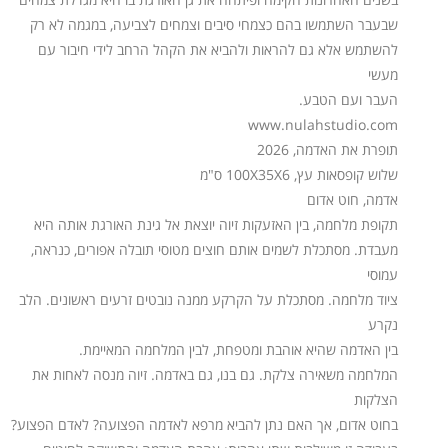
שבעבר השתמשו בהם כצמחי סיבים וצמחים לצביעה, במגמה לא רק
להשתמש אלא גם להראות ולהביא את הקהל הרחב לידי חיבור עם
מעשי
העבר ועם הטבע.
www.nulahstudio.com
תופרת את האדמה, 2026
שלוש קופסאות עץ, 100X35X6 ס"מ
אדמה, חוט אדום
תקופת מלחמה, בין האזעקות זיוה יוצאת אל גינת האורגת אותה היא
מעבדת. מסתכלת לשמים אותם חוצים מטוסי תובלה אפורים, כנראה,
עמוסי
ציוד מלחמה. מסתכלת על הקרקע ממנה נובטים זרעים ראשונים. הלב
נקרע
בין האדמה שהיא אוהבת ומטפחת, לבין המלחמה המאיימת.
המלחמה משאירה צלקת. גם בנו, גם באדמה. זיוה מנסה לאחות את
הצלקות
בחוט אדום, אך האם נתן להביא מרפא לאדמה הפצועה? לאדם הפצוע?