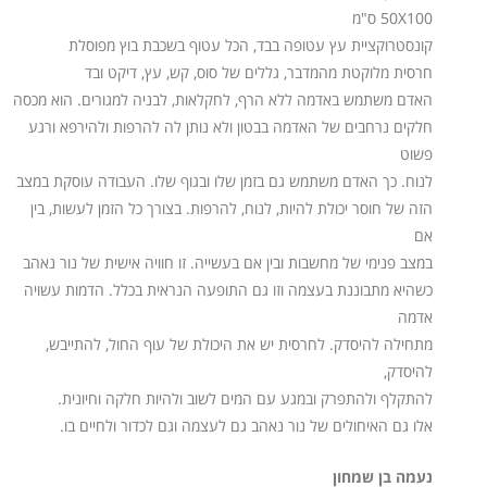
50X100 ס"מ
קונסטרוקציית עץ עטופה בבד, הכל עטוף בשכבת בוץ מפוסלת
חרסית מלוקטת מהמדבר, גללים של סוס, קש, עץ, דיקט ובד
האדם משתמש באדמה ללא הרף, לחקלאות, לבניה למגורים. הוא מכסה
חלקים נרחבים של האדמה בבטון ולא נותן לה להרפות ולהירפא ורגע
פשוט
לנוח. כך האדם משתמש גם בזמן שלו ובגוף שלו. העבודה עוסקת במצב
הזה של חוסר יכולת להיות, לנוח, להרפות. בצורך כל הזמן לעשות, בין
אם
במצב פנימי של מחשבות ובין אם בעשייה. זו חוויה אישית של נור נאהב
כשהיא מתבוננת בעצמה וזו גם התופעה הנראית בכלל. הדמות עשויה
אדמה
מתחילה להיסדק. לחרסית יש את היכולת של עוף החול, להתייבש,
להיסדק,
להתקלף ולהתפרק ובמגע עם המים לשוב ולהיות חלקה וחיונית.
אלו גם האיחולים של נור נאהב גם לעצמה וגם לכדור ולחיים בו.
נעמה בן שמחון