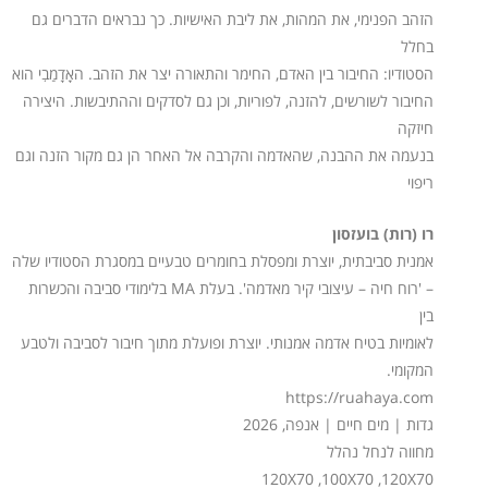
הזהב הפנימי, את המהות, את ליבת האישיות. כך נבראים הדברים גם
בחלל
הסטודיו: החיבור בין האדם, החימר והתאורה יצר את הזהב. האָָדָָמַַבִִי הוא
החיבור לשורשים, להזנה, לפוריות, וכן גם לסדקים וההתיבשות. היצירה
חיזקה
בנעמה את ההבנה, שהאדמה והקרבה אל האחר הן גם מקור הזנה וגם
ריפוי
רו (רות) בועזסון
אמנית סביבתית, יוצרת ומפסלת בחומרים טבעיים במסגרת הסטודיו שלה
– 'רוח חיה – עיצובי קיר מאדמה'. בעלת MA בלימודי סביבה והכשרות
בין
לאומיות בטיח אדמה אמנותי. יוצרת ופועלת מתוך חיבור לסביבה ולטבע
המקומי.
https://ruahaya.com
גדות | מים חיים | אנפה, 2026
מחווה לנחל נהלל
120X70 ,100X70 ,120X70