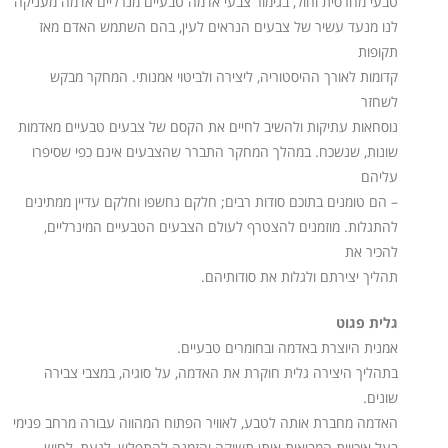
טבעי מחרסית וחול, בגימור צבעי אדמה טבעיים מנרליים אדמה מעניקה
לנו מנעד עשיר של צבעים הנראים לעין, בהם השתמש האדם מאז
תקופות
קדומות לאורך ההיסטוריה, ליצירה ולביטוי אמנותי. המחקר מבקש
לשחזר
נוסחאות עתיקות ולהשיב לחיים את הקסם של צבעים טבעיים מאדמות
שונות, שנשכח. במהלך המחקר התברר שהצבעים אינם כפי שסיפרו
עליהם
– הם טומנים בתוכם סודות רבים; חלקם נחשפו וחלקם עדיין ממתינים
להתגלות. מוזמנים להצטרף לעולם הצבעים הטבעיים המינרליים,
להכיר את
תהליך יצירתם ולגלות את סודותיהם.
גלית פגוט
אמנית היוצרת באדמה ובחומרים טבעיים.
בתהליך היצירה גלית חוקרת את האדמה, על סוגיה, במצבי צבירה
שונים.
האדמה מחברת אותה לטבע, לאוויר הפתוח המהווה עבורה מרחב פנימי
בעל איכויות המביאות איתן תשוקה והזמנה להתפלש, לגעת, לחוש