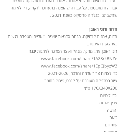
בעבודה זו משולבות שתי אהבות: אהבת האדמה והתשוקה לחוטים.
עבודה זו מתבססת על עבודה שהוצגה בתערוכה 'רקמה, רק לא מה
שחשבתם' בגלריה פריסקופ בשנת 2021 .
חדוה ורוני ראובן
חדוה, אמנית קרמיקה. מנחת סדנאות יומנים ויזואליים ומטפלת רגשית
באמצעות האמנות.
רוני ראובן, אמן, מחנך, מנהל ואוצר הסדנה לאמנות יבנה.
www.facebook.com/share/1AZ8rkBNZe
www.facebook.com/share/1EpCJbyzW3
כדי לצמוח צריך אדמה והרבה, 2021-2026
ציור בטכניקה מעורבת על קנבס, פיסול בחומר
170X340X200 ס"מ
'כדי לצמוח
צריך אדמה
והרבה
כזאת
שתזרום