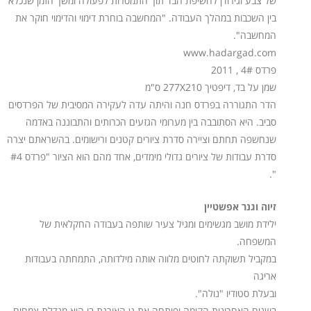
של צבע וגירודן לחשיפת הבד תוך התמסרות לפעולה ומשך הזמן שנכלא
בין השכבות במהלך העבודה. "המחשבה בוחרת דימוי והדימוי חוקר את
המחשבה".
www.hadargad.com
פרדס 4# , 2011
שמן על בד, דיפטיך 277X210 ס"מ
הדר התגוררה בפרדס חנה והיתה עדה לעקירה המסיבית של הפרדסים
סביב. היא הסתובבה בין מערומי הגזעים הכרותים והתבוננה באדמה
שנחשפה תחתם וציירה סדרת ציורים קטנים ורישומים. בהשראתם יצרה
סדרת עבודות של ציורים גדולי מימדים, אחד מהם הוא הציור "פרדס #4
".
זיוה וגנר אפשטיין
ילידת מושב מגשימים ומגיל צעיר שותפה בעבודה החקלאית של
המשפחה.
במקביל תשוקתה לחוטים מלווה אותה מילדותה, התמחתה בעבודות
אריגה
ובעלת סטודיו "נולה".
בשנים האחרונות הקימה ופיתחה את גן האורגת בו היא מגדלת צמחים