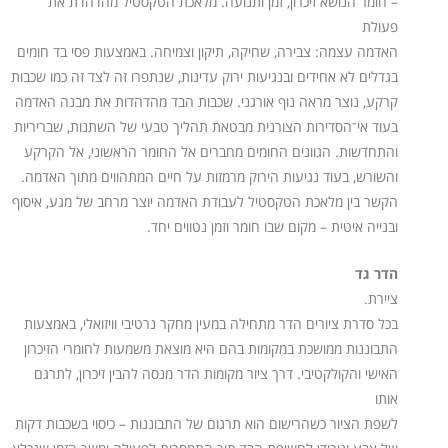
– חומר הנושא זיכרון, זמן ותנועה. מלאכת הטקסטיל מהדהדת את
פעולת
האדמה עצמה: צבירה, שחיקה, תיקון וצמיחה. באמצעות פסי בד חומים
בגדלים לא אחידים ובנגיעות ירוק עדינות, שנתפרו זה לצד זה כמו שכבות
קרקע, נוצר מראה נוף אורגני. שכבות הבד מהדהדות את מבנה האדמה
בעוד אי־הסדירות הצורנית מבטאת תהליך טבעי של השתנות, שבריריות
והתחדשות. הגוונים החומים מחברים אל החומר הראשוני, אל הקרקע
והשורש, בעוד נגיעות הירוק מרמזות על חיים המתהווים מתוך האדמה.
הקשר בין מלאכת הטקסטיל לעבודת האדמה יוצר מרחב של מגע, איסוף
ובנייה איטית – מקום שבו חומר וזמן נטווים יחד.
הדר גד
ציירת.
בכל סדרת ציורים הדר מתחילה במעין מחקר נרטיבי וויזואלי, באמצעות
התבוננות ממושכת במקומות בהם היא מוצאת משמעות לחומרי הזיכרון
האישי והקולקטיבי. דרך ציור מקומות הדר מנסה להבין זיכרון, לתרגם
אותו
לשפת הציור כשהרישום הוא תרגום של התבוננות – כיסוי בשכבות דקות