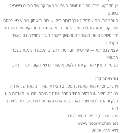
מן הקרקע, נולדו מתוך תחושת הערעור העמוקה של החיים בישראל
בשנים
האחרונות. מה שסימל לאורך דורות בית, שייכות וביטחון, מופיע כאן כמסה
מפורקת, פגיעה ותלויה על בלימה. חוטי הכותנה המחזיקים את השברים
יחד משקפים את המאמץ המתמשך לשמר חיבור למולדת גם כאשר
הקרקע
עצמה נסדקת — פוליטית, חברתית ורגשית. העבודה נוגעת בשבר
הלאומי
ובניסיון העדין להחזיק יחד חלקים מתפוררים של מקום, זיכרון וזהות.
נור נאהב קרן
אמנית. יוצרת מאז ומתמיד. מפסלת, מציירת ומקדרת. מגע של אדמה
רטובה, חימר או חרסית תמיד מחבר אותה לעצמה ומרגיע. האדמה היא
חלק ומהתהליכים שנור נאהב כבת אדם וכאמנית יוצרת עוברת, לעיתים
היא
ממש תומכת, לעיתים היא לצידה.
www.noor-nohav.art
ללא הרף, 2026