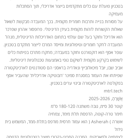
בטכניון פועלת עם כלים מתקדמים בייצור אדריכלי, תוך הסתכלות
מעמיקה
על מסורות בנייה ותרבות חומרית מקומית. בכך המעבדה מבקשת לשאול
שאלות הקשורות לזהות מקומית בעידן הדיגיטלי. פרופסור אהרון שפרכר
הוא אדריכל וחוקר בעל שם עולמי בתחום האדריכלות הדיגיטלית, מנהל
המעבדה לחקר חומרים וטיפולוגיות ומייסד המרכז לייצור מתקדם בטכניון.
עופר אסף הוא דוקטורנט וחוקר במעבדה; מחקרו מתרכז בפיתוח כלים
לשימוש בקרקע מקומית לשיקום נופי באמצעות טכנולוגיות דיגיטליות.
אביב שבו, יובל מיכאלוביץ׳ ונאדריה בראסני הם סטודנטים לארכיטקטורה
שפיתחו את העמוד במסגרת סמינר 'רובוטיקה אדריכלית' שהעביר אסף
בפקולטה לארכיטקטורה ובינוי ערים בטכניון.
mtrl.tech
אֲשֲֵׁׁרָהָ, 2025-2026
קוטר 30 ס״מ, גובה משתנה 180-120 ס"מ
חימר טרה-קוטה, הדפסת תלת מימד, צמחיה
אשרה ) Asherah ( הוא עמוד חרסית מודפס בתלת-ממד, המשמש בית
גידול
לצמחייה ולמאביקים. המבנה הסריגי-נקבובי מיוצר בטכנולוגיית הדפסה