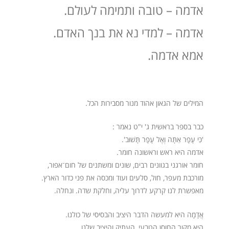
אדמה – טובה ותמימה לעולם.
אדמה – למדי נא את בנך האדם.
אמא אדמה.
המילים של הגאון אהוד מנור מסבירות הכל.
כבר בספר בראשית ג' י"ט נאמר :
'כִּי עָפָר אַתָּה וְאֶל עָפָר תָּשׁוּב'.
אדמה היא ראש וראשונה חומר.
חומר אורגני בגוונים רבים, שונים ומשתנים של חום⁻אפור,
מורכבת מעפר, חול, סלעים ועוד ומכסה את פני כדור הארץ.
מאפשרת לנו קרקע לדרוך עליה, וחלקת שדה. ונחלה.
אֲדָמָה היא למעשה הדבר היציב והבסיסי של כולנו.
היא מקור החוסן הטבעי, העתיק והיציב שלנו.