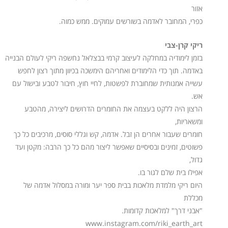
אזור
כפרי, המחובר לאדמה בשורשים עמוקים. ממש כמוה.
ריקי קרן-צבי
בזמן לימודיה במחלקה לעיצוב קרמי בבצלאל נחשפה ריקי לעולם הבנייה
באדמה. תוך כדי הלימודים ואחריהם הימשכה בכיוון מתוך רצון לחפש
עשייה אמנותית שמחוברת לפשטות, לחיי חוץ, חיבור לטבע ובישול עם
אש.
הרצון היה ללקט בעצמה את החומרים הדרושים ליצירה, מהטבע
ומשאריות,
חומרים שעבור אחרים הן זבל. אדמה, קש וגללי סוסים, מרכיבים כל כך
פשוטים, זמינים ובסיסיים שאפשר ליצור מהם כל כך הרבה: מקטן ועד
גדול,
אפילו בית שלם לגור בו.
היום ריקי מלמדת מלאכות בבית ספר יער ומורה במסלול אדמה של
מכללת
"אבני דרך" למלאכות קדומות.
www.instagram.com/riki_earth_art