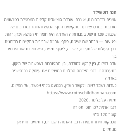
חנה רוטשילד
אמנית רב־תחומית, אוצרת ועובדת סוציאלית קלינית המטפלת בטראומה
מורכבת. במרכז יצירתה מתקיימים הגוף, הנפש והחומר כמרחבים של
שכבות, שבר וריפוי. בעבודותיה האדמה היא חומר חי הנושא זיכרון, זהות
ופגיעוּת — מרחב שבו שייכות, סחף ואחיזה שברירית מתקיימים בו־זמנית.
דרך פעולות של תפירה, קשירה, ליפוף ותלייה, היא חוקרת את היחסים
בין
אדם למקום, בין קרקע למולדת, ובין התפוררות לאפשרות של תיקון.
בתערוכה זו, רגבי האדמה התלויים ממשיכים את עיסוקה רב־השנים
באדמה
כעדות לשבר לאומי ולקשר העדין, הכמעט בלתי אפשרי, אל המקום.
https://www.rothschildhannah.com
תלויה על בלימה, 2026
רגבי אדמת לס, חוטי תפירה
קוטר 120 ס"מ
טכניקות חירור ותפירה רגבי האדמה השבורים, התלויים יחדיו אך
מנותקים