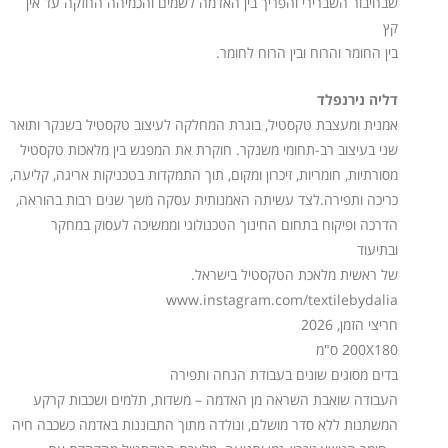
שבחיבור השברירי והפריך בין האדמה לשמים והכמיהה החזקה עד אין
קץ
בין החומר והרוח ובין הרוח לחומר.
דליה נירנפלד
אמנית ומעצבת טקסטיל, בוגרת המחלקה לעיצוב טקסטיל בשנקר ותואר
שני בעיצוב רב-תחומי משנקר. חוקרת את המפגש בין מלאכות טקסטיל
מסורתיות, חומריות, זיכרון ומקום, תוך התמקדות בטכניקות אריגה, קליעה,
כריכה ותפירה.לצד עשיתה האמנותית עסקה משך שנים רבות בהוראה,
הדרכה ופיקוח בתחום החינוך הטכנולוגי וממשיכה לעסוק במחקר
ובתיעוד
של ראשית מלאכת הטקסטיל בישראל.
www.instagram.com/textilebydalia
חריצי הזמן, 2026
200X180 ס"מ
בדים מסוגים שונים בעבודת הנחה ותפירה
העבודה שואבת השראה מן האדמה – משדות, תלמים ושכבות קרקע
המשתנות ללא סדר מושלם, ונולדה מתוך התבוננות באדמה כשכבה חיה