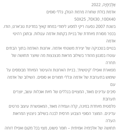
אַַלְְכִִימְְיָָה, 2022
אדמת בזלת שחורה מרמת הגולן, גללי סוסים
50X25 ,70X30 ,100X40
בשנת 2007 נסעה ריקי למסע לימודי במחוז קאץ' במדינת גוג'ארט, הודו.
בכפר מסורת מיוחדת של בניית בקתות אדמה עגולות. ובתוכן רהיטי
אדמה
בנויים בטכניקה של יצירת משטחי אדמה. ארונות האדמה בתוך הבתים
עוטרו בסגנון מהודר בשילוב מראות מנצנצות מה שיוצר תחושה של
תחרה
מפוארת ואפילו 'קיטשית'. בניית הארונות והעיטור המיוחד מבוססים על
שימוש בתערובת של אדמה וגללי חמורים או סוסים. השילוב של אדמה
עם
סיבים עדינים מאוד, המצויים בגללים של חיות אוכלות עשב, יוצרים
תערובת
פלסטית מיוחדת במינה, קלה ועמידה מאוד, המאפשרת עיצוב פרטים
עדינים. המוצר הסופי הצבוע חרסית לבנה בשילוב ניצנוץ המראות
העלה
תחושה של אלכימיה אמיתית – חומר פשוט, מצוי בכל מקום ואפילו דוחה