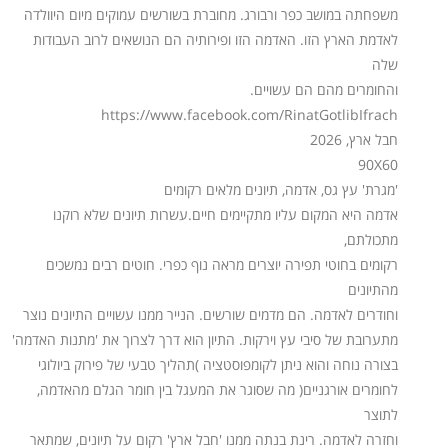
משפחתה במושב כפר ורבורג. מחוברת בשורשים עמוקים מיום היוולדה
לאדמת הארץ הזו. האדמה הזו ופירותיה הם הנושאים לרוב העבודות
שלה
והחומרים מהם הם עשויים.
https://www.facebook.com/RinatGotlibIfrach
חבל ארץ, 2026
90X60
'מגרת' עץ גס, אדמה, תיונים מלאים רקומים
אדמה היא המקום עליו מתקיימים חיים.עשרות תיונים שלא רוקנו
מתכולתם,
רקומים בחוטי תפירה יוצרים מראה נוף כפרי. חוטים רבים נמשכים
מהתיונים
וחודרים לאדמה. הם מדמים שורשים. הנייר ממנו עשויים התיונים נוצר
מתערובת של סיבי עץ וירקות. התיון הוא דרך לצרוך את 'מתנות האדמה'
בצורה נוחה והוא ניתן לקומפוסטציה )תהליך טבעי של פירוק ביולוגי
לחומרים אורגניים( מה שסוגר את המעגל בין חומר הגלם מהאדמה,
לתוצר
וחזרה לאדמה. רינת בנתה ממנו 'חבל ארץ' רקום על תיונים, שמתאר