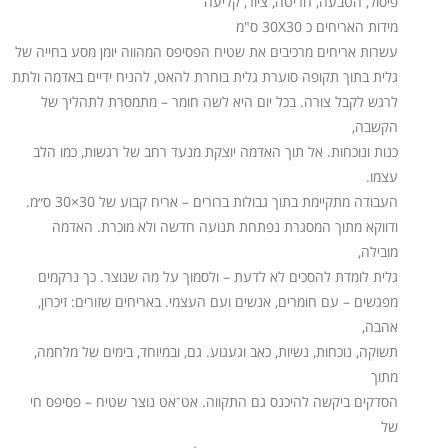
פיסול, הטבעה, חריטה, ציור, קליעה
מידות האריחים כ 30X30 ס"מ
עשרות אריחים מרכיבים את שטיח הפסיפס המהווה יומן מסע בחייה של
גלית בתוך תקופה סוערת גלית בוחרת להאט, להניח ידיים באדמה ולתת
לרגש לקבל צורה. בכל יום היא לשה חומר – מתמסרת לתהליך של
הקשבה,
כנות ונוכחות. אל תוך האדמה יוצקת מנעד רחב של רגשות, כמו הלב
עצמו.
העבודה מתקיימת בתוך גבולות ברורים – אריח קבוע של 30×30 ס״מ.
ודווקא מתוך המסגרת נפתחת תנועה חדשה ולא מוכרת. האדמה
מובילה,
גלית לומדת להסכים לא לדעת – ולסמוך על מה שנוצר. כך נרקמים
מפגשים – עם חומרים, אנשים ועם העצמי. באריחים שזורים: זיכרון,
אהבה,
תשוקה, נוכחות, נשיות, כאב וגעגוע. גם, ובמיוחד, בימים של מלחמה,
מתוך
הסדקים ביקשה להיכנס גם התקווה. אט־אט נוצר שטיח – פסיפס חי
של