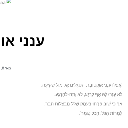
ענני או
מאי 8, 2024
'אֲפִלּוּ עַנְנֵי אוֹקְטוֹבֶּר, הַסְּגֻלִּים אֶל מוּל שְׁקִיעָה,
לֹא עָזְרוּ לָהּ אַף לְרֶגַע, לֹא עָזְרוּ לְהֵרָגַע.
אַף כִּי שׁוּב פָּרְחוּ בָּעֵמֶק שְׁלַל חֲבַצְּלוֹת הַבָּר,
לַמְרוֹת הַכֹּל, הַכֹּל נִגְמַר'.