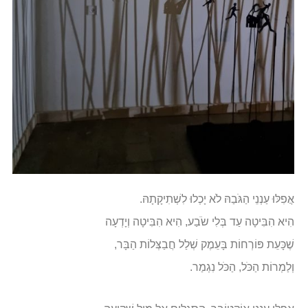
אֲפִלּוּ עַנְנֵי הַגֹּבַהּ לֹא יָכְלוּ לִשְׁתִיקָתָהּ.
הִיא הִבִּיטָה עַד בְּלִי שֹׂבַע, הִיא הִבִּיטָה וְיָדְעָה
שֶׁכָּעֵת פּוֹרְחוֹת בָּעֵמֶק שְׁלַל חֲבַצְּלוֹת הַבָּר,
וְלַמְרוֹת הַכֹּל, הַכֹּל נִגְמַר.