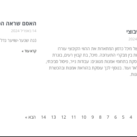
האסם שראה הכ
בוצי
14 באפריל 2024
נֹגה שנער-שויער גדלה
 מיכל כרמון המתארות את ההווי הקיבוצי עוררו
קרא עוד »
ת בין מבקרי התערוכה. מיכל, בת קבוץ רעים, בוגרת
קת בתחומי אמנות מגוונים: עבודות נייר, פיסול סביבתי,
לאז' ועוד. בנוסף לכך עוסקת בהוראת אמנות ובהכשרת
נות.
4
5
6
7
8
9
10
11
12
13
14
הבא »