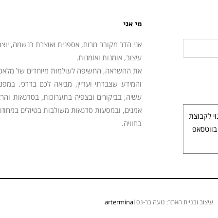
מי אני
אני הדר מקובר מרום, אספנית ואוצרת בנשמה, יוצר
עיצוב, אוּמנות ואוֹמנות.
את ההשראה, החשיפה לעולמות מיוחדים של מלאכות,
והמידע שצברתי ועדיין, מביאה לכם בדרכי. במפ
עשיה, בביקורים ובצפיה בתערוכות, בסדנאות והרצא
אמנים, ובמסעות סדנאות משולבות בטיולים במחוזות 
י לקבוצת
בחוויה.
בווטסאפ
עיצוב ובניית האתר: נועה בר-נס
arterminal