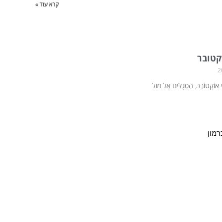
קרא עוד »
קטובר
ֵי אוֹקְטוֹבֶּר, הַסְּגֻלִּים אֶל מוּל