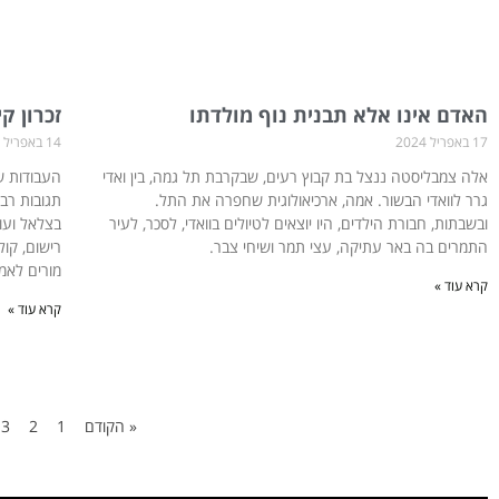
האדם אינו אלא תבנית נוף מולדתו
זכרון קי
17 באפריל 2024
14 באפריל 2024
אלה צמבליסטה ננצל בת קבוץ רעים, שבקרבת תל גמה, בין ואדי
העבודות של
גרר לוואדי הבשור. אמה, ארכיאולוגית שחפרה את התל.
תגובות רבו
ובשבתות, חבורת הילדים, היו יוצאים לטיולים בוואדי, לסכר, לעיר
בצלאל ועוס
התמרים בה באר עתיקה, עצי תמר ושיחי צבר.
רישום, קו
מורים לאמ
קרא עוד »
קרא עוד »
« הקודם
1
2
3