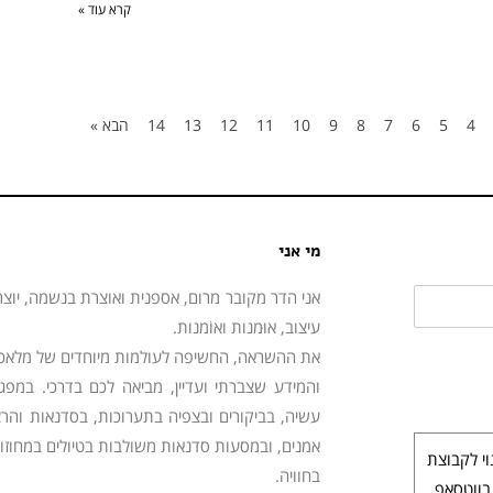
קרא עוד »
4
5
6
7
8
9
10
11
12
13
14
הבא »
מי אני
אני הדר מקובר מרום, אספנית ואוצרת בנשמה, יוצר
עיצוב, אוּמנות ואוֹמנות.
את ההשראה, החשיפה לעולמות מיוחדים של מלאכות,
והמידע שצברתי ועדיין, מביאה לכם בדרכי. במפ
עשיה, בביקורים ובצפיה בתערוכות, בסדנאות והרצא
אמנים, ובמסעות סדנאות משולבות בטיולים במחוזות 
י לקבוצת
בחוויה.
בווטסאפ