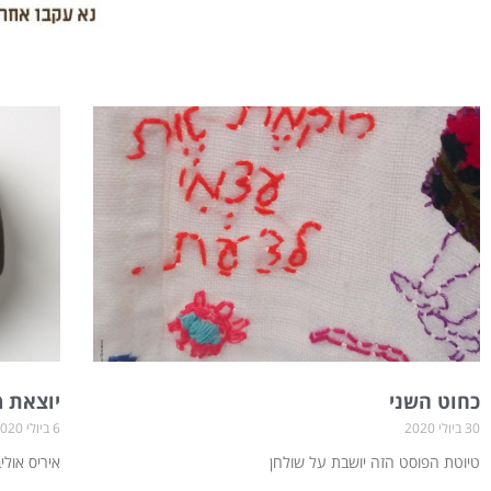
ע
ע
ע
מ
מ
מ
ו
ו
ו
ד
ד
ד
כחוט השני
יוצאת 
30 ביולי 2020
6 ביולי 2020
טיוטת הפוסט הזה יושבת על שולחן
איריס אולי