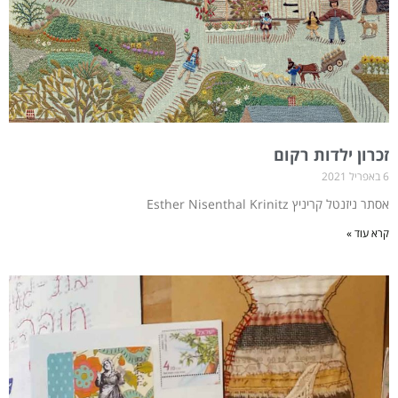
ד
ד
ד
ד
ד
ד
ד
ד
ד
ד
ד
ד
ד
ד
זכרון ילדות רקום
6 באפריל 2021
אסתר ניזנטל קריניץ Esther Nisenthal Krinitz
קרא עוד »