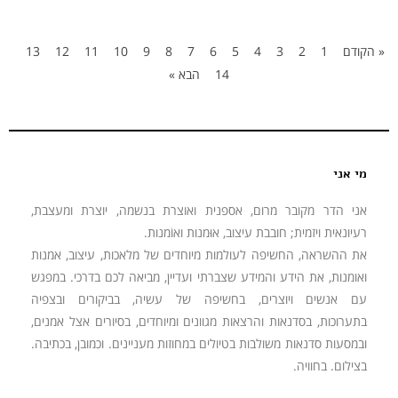
« הקודם
1
2
3
4
5
6
7
8
9
10
11
12
13
14
הבא »
מי אני
אני הדר מקובר מרום, אספנית ואוצרת בנשמה, יוצרת ומעצבת,
רעיונאית ויזמית; חובבת עיצוב, אוּמנות ואוֹמנות.
את ההשראה, החשיפה לעולמות מיוחדים של מלאכות, עיצוב, אמנות
ואומנות, את הידע והמידע שצברתי ועדיין, מביאה לכם בדרכי. במפגש
עם אנשים ויוצרים, בחשיפה של עשיה, בביקורים ובצפיה
בתערוכות, בסדנאות והרצאות מגוונים ומיוחדים, בסיורים אצל אמנים,
ובמסעות סדנאות משולבות בטיולים במחוזות מעניינים. וכמובן, בכתיבה.
בצילום. בחוויה.