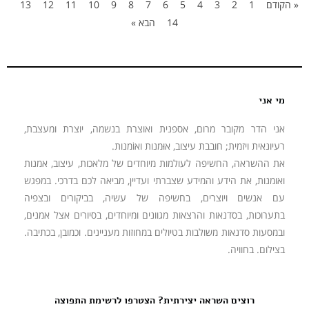
« הקודם
1
2
3
4
5
6
7
8
9
10
11
12
13
14
הבא »
מי אני
אני הדר מקובר מרום, אספנית ואוצרת בנשמה, יוצרת ומעצבת,
רעיונאית ויזמית; חובבת עיצוב, אוּמנות ואוֹמנות.
את ההשראה, החשיפה לעולמות מיוחדים של מלאכות, עיצוב, אמנות
ואומנות, את הידע והמידע שצברתי ועדיין, מביאה לכם בדרכי. במפגש
עם אנשים ויוצרים, בחשיפה של עשיה, בביקורים ובצפיה
בתערוכות, בסדנאות והרצאות מגוונים ומיוחדים, בסיורים אצל אמנים,
ובמסעות סדנאות משולבות בטיולים במחוזות מעניינים. וכמובן, בכתיבה.
בצילום. בחוויה.
רוצים השראה יצירתית? הצטרפו לרשימת התפוצה