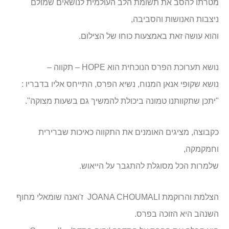
מטרתו להסב את תשומת הלב העולמית לנושאים שמולם
ניצבות האנושות והסביבה,
והוא עושה זאת באמצעות כוחו של הצילום.
נושא תערוכת הפרס הנוכחית הוא HOPE – תקווה –
נושא שקופי אנאן המנוח, נשיא הפרס, התייחס אליו בדבריו :
"יתכן שתקוותנו טמונה ביכולת להמשיך גם בשעות מצוקה".
כקבוצה, מציגים האומנים את התקווה כאיכות שברירית
וחמקמקה,
שלמרות הכל מסוגלת להתגבר על הייאוש.
הצלמת והרוקמת JOANA CHOUMALI ז'ואנה שומאלי מחוף
השנהב היא הזוכה בפרס.