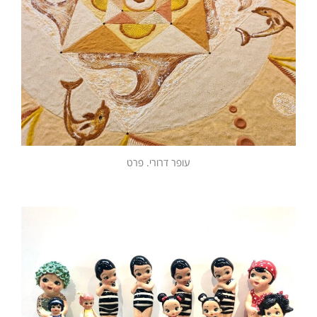
עופר דרורי. פרט