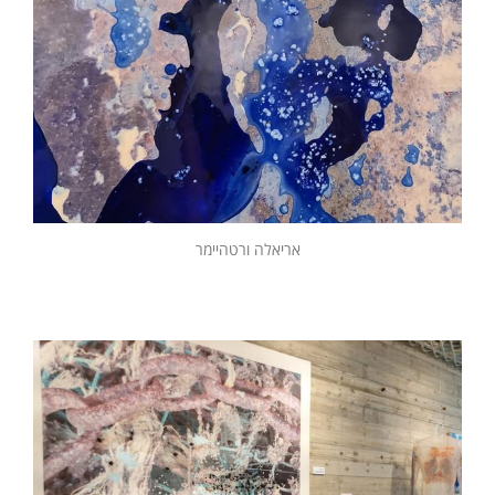
אריאלה ורטהיימר