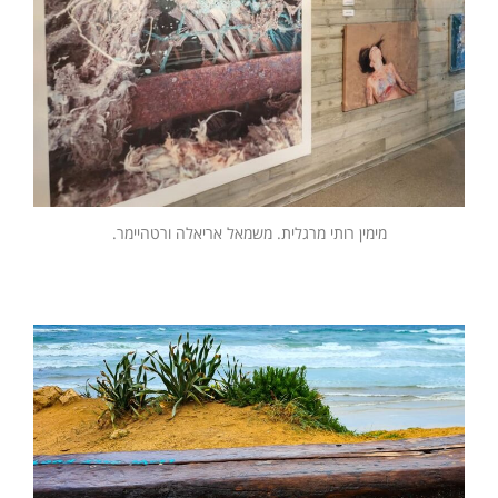
מימין רותי מרגלית. משמאל אריאלה ורטהיימר.