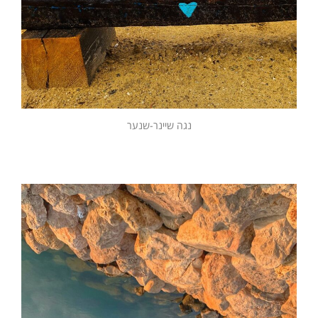
נגה שיינר-שנער