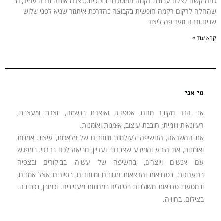
כמה קשה לצלם עבודת רקמה ממוסגרת בזכוכית…יצרה אותה ורדה עמיר, מי
שהחלה לרקום רקמה חופשית בקבוצה בהדרכת איתמר שגיא לפני שלוש
שנים.ורדה מעדיפה ליצור
קרא עוד »
מי אני
אני הדר מקובר מרום, אספנית ואוצרת בנשמה, יוצרת ומעצבת,
רעיונאית ויזמית; חובבת עיצוב, אוּמנות ואוֹמנות.
את ההשראה, החשיפה לעולמות מיוחדים של מלאכות, עיצוב, אמנות
ואומנות, את הידע והמידע שצברתי ועדיין, מביאה לכם בדרכי. במפגש
עם אנשים ויוצרים, בחשיפה של עשיה, בביקורים ובצפיה
בתערוכות, בסדנאות והרצאות מגוונים ומיוחדים, בסיורים אצל אמנים,
ובמסעות סדנאות משולבות בטיולים במחוזות מעניינים. וכמובן, בכתיבה.
בצילום. בחוויה.