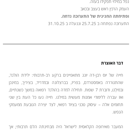
נפל במילוי תפקידו בעזה.
העמק הרכין ראש בעצב ובכאב
ופתיחתה החגיגית של התערוכה נדחה.
התערוכה נפתחה ב 25.7.25 וננעלה ב 31.10.25
דבר האוצרת
חייה של יוס רבן-דה יונג מתאפיינים ברקע רב-תרבותי: ילידת הולנד,
שהתגוררה באמסטרדם, בפריז, בברצלונה ובמדריד, בציריך, במינכן
ובמילָנו, ודוברת 7 שפות. תחילה למדה בהולנד רפואה במשך כשנתיים,
ואז עברה ללימודי אמנות מעשית במילנו. חייה נעו כל העת בין שני
תחומים אלה – עיסוק טכני בציוד רפואי, לצד יצירה הנובעת ממעמקי
הנפש.
המעבר מאירופה הקלאסית לישראל היה מבחינתה הלם תרבותי; אך