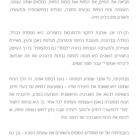
מביאה את החַיִּים, את החַיּוֹת ואת כוחות החַיּוּת, המלווים אותה עצמה.
העוצמה וכוח החַיּוּת נובעים מתוכה, נוכחים במחשבותיה ובמעשיה,
ולאורם מתנהלים חייה.
רבן-דה יונג אוהבת לחקור ולהתנסות בחומרים. היא מפסלת בברזל,
בפלדה ובברונזה, מעצבת בחימר ובפורצלן, מגלפת באבן ובעץ, מאיירת
ומציירת, ולתערוכה הנוכחית בחרה "לפסל" גם בטקסטיל. בדרך העיסוק
בחומרים השונים היא מנסה למתוח גבולות ולהכניע את מה שנחשב
ל"בלתי-אפשרי" עבור חומר מסוים.
מבחינתה, כל אתגר שמגיע לפִתחהּ – נועד לפַתֵּחַ אותה. זה הלך הרוח
שממנו היא שואבת את היצירה שלה – באמצעות דמויות של בעלי חיים,
בשאיפה לבטא את האנרגיה הראשונית הטבועה בטבע, ולהנכיח את
הכוח המתגלה באופן העוצמתי והמיוחד לכל אחד. כך היא גורמת לחומר
"מת" להתעורר לחיים ולהפוך ליצירה שבה ניתן לחוש נשימה וחיוּת, או
לזהות את הרוח והאנרגיה של היצור החי.
בעבודותיה של יוס מסמלים הסוסים והשוורים את עוצמת הטבע – וכך גם