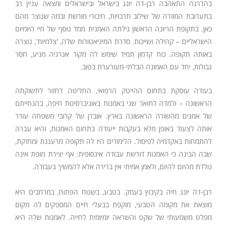
בהדרגה התאהבה רבן-דה יונג בישראל ובישראלים ומצאה עניין רב
בתערובת המוזרה של שילוב תרבויות, חיבורי מורשת ובמה שנוצר מהם
כאן. בתקופת הריונה הראשון גילתה האמנית ממד נוסף של חיי היומיום
הישראליים – קהילה ושייכות. סדרת המיניאטורות שלה, 'צלמיות', נוצרה
באותה תקופה. כוח קדמון תמיד שימש לה מקור אנרגיה מניע, חסר
גבולות, יחד עם האמונה הבלתי-מעורערת בטוב.
בעודה עוסקת בתחום ההייטק הרפואי, החליטה לחזור לתשוקתה
הראשונה – ולמדה לתואר שני באמנות באוניברסיטת חיפה, בהנחייתם
של אמנים מהשורה הראשונה בארץ. אובדן של קרובי משפחה עורר
אותה לצעוד באופן מלא בעקבות ייעודה בתחום האמנות, והיא עברה
להתמחות באקדמיה לפיסול. הלימודים היו לה תקופה מרעננת ומחזקת,
שבה הבינה כי האמנות דורשת עבודה אינסופית: אף יצירת מופת אינה
נולדת מהיום להיום, ולאמן אמיתי אין ברירה אלא להמשיך בעבודה.
רבן-דה יונג חיה בקיבוץ בעמק. בטבע, בשטח הפתוח, במרחבים היא
מוצאת את מקומה הטבעי, מוקפת בבעלי חיים המספקים לה מקום
מפלט משמעותי של שקט והשראה יומיומית לחייה. לאמנות שלה היא