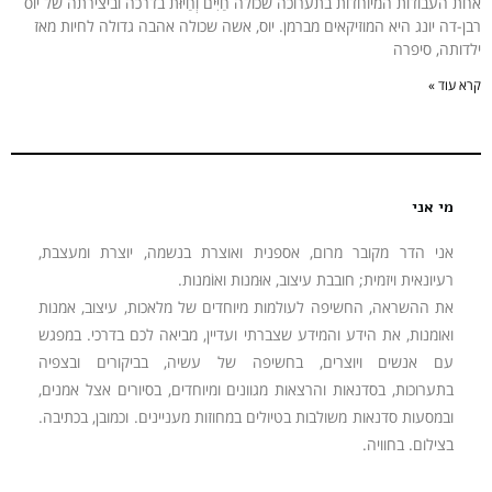
אחת העבודות המיוחדות בתערוכה שכולה חַיִּים וְחַיּוּת בדרכה וביצירתה של יוס
רבן-דה יונג היא המוזיקאים מברמן. יוס, אשה שכולה אהבה גדולה לחיות מאז
ילדותה, סיפרה
קרא עוד »
מי אני
אני הדר מקובר מרום, אספנית ואוצרת בנשמה, יוצרת ומעצבת,
רעיונאית ויזמית; חובבת עיצוב, אוּמנות ואוֹמנות.
את ההשראה, החשיפה לעולמות מיוחדים של מלאכות, עיצוב, אמנות
ואומנות, את הידע והמידע שצברתי ועדיין, מביאה לכם בדרכי. במפגש
עם אנשים ויוצרים, בחשיפה של עשיה, בביקורים ובצפיה
בתערוכות, בסדנאות והרצאות מגוונים ומיוחדים, בסיורים אצל אמנים,
ובמסעות סדנאות משולבות בטיולים במחוזות מעניינים. וכמובן, בכתיבה.
בצילום. בחוויה.