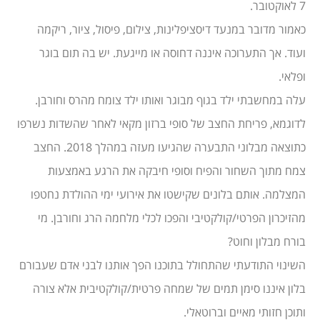
7 לאוקטובר.
כאמור מדובר במנעד דיסציפלינות, צילום, פיסול, ציור, ריקמה
ועוד. אך התערוכה איננה דחוסה או מייגעת. יש בה תום בוגר
ופלאי.
עלה במחשבתי ילד בגוף מבוגר ואותו ילד צומח מהרס וחורבן.
לדוגמא, פריחת החצב של סופי ברזון מקאי לאחר שהשדות נשרפו
כתוצאה מבלוני התבערה שהגיעו מעזה במהלך 2018. החצב
צמח מתוך השחור והפיח וסופי חיבקה את הרגע באמצעות
המצלמה. אותם בלונים שקישטו את אירועי ימי ההולדת נחטפו
מהזיכרון הפרטי/קולקטיבי והפכו לכלי מלחמה הרג וחורבן. מי
בורח מבלון וחוט?
השינוי התודעתי שהתחולל בתוכנו הפך אותנו לבני אדם שעבורם
בלון איננו סימן תמים של שמחה פרטית/קולקטיבית אלא צורה
ותוכן חזותי מאיים וברוטאלי.