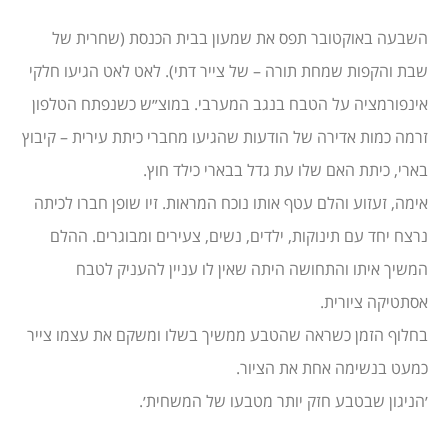
השבעה באוקטובר תפס את שמעון בבית הכנסת (שחרית של
שבת והקפות שמחת תורה – של צייר דתי). לאט לאט הגיעו חלקי
אינפורמציה על הטבח בנגב המערבי. במוצ״ש כשנפתח הטלפון
זרמה כמות אדירה של הודעות שהגיעו מחברי כיתת עירית – קיבוץ
בארי, כיתת האם שלו עת גדל בבארי כילד חוץ.
אימה, זעזוע והלם עטף אותו נוכח המראות. זיו שופן חברו לכיתה
נרצח יחד עם תינוקות, ילדים, נשים, צעירים ומבוגרים. ההלם
המשיך איתו והתחושה היתה שאין לו עניין להעניק לטבח
אסתטיקה ציורית.
בחלוף הזמן כשראה שהטבע ממשיך בשלו ומשקם את עצמו צייר
כמעט בנשימה אחת את הציור.
׳הניגון שבטבע חזק יותר מטבעו של המשחית׳.