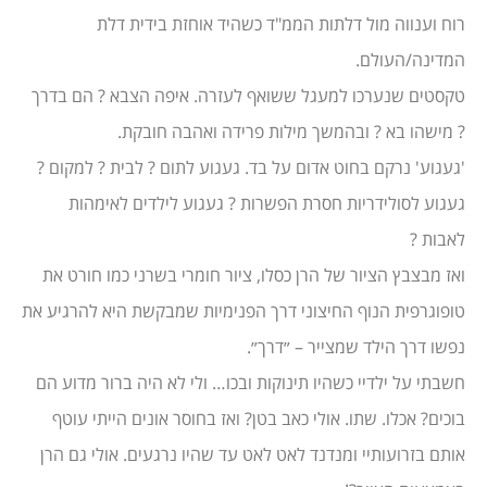
רוח וענווה מול דלתות הממ"ד כשהיד אוחזת בידית דלת
המדינה/העולם.
טקסטים שנערכו למעגל ששואף לעזרה. איפה הצבא ? הם בדרך
? מישהו בא ? ובהמשך מילות פרידה ואהבה חובקת.
'געגוע' נרקם בחוט אדום על בד. געגוע לתום ? לבית ? למקום ?
געגוע לסולידריות חסרת הפשרות ? געגוע לילדים לאימהות
לאבות ?
ואז מבצבץ הציור של הרן כסלו, ציור חומרי בשרני כמו חורט את
טופוגרפית הנוף החיצוני דרך הפנימיות שמבקשת היא להרגיע את
נפשו דרך הילד שמצייר – ״דרך״.
חשבתי על ילדיי כשהיו תינוקות ובכו… ולי לא היה ברור מדוע הם
בוכים? אכלו. שתו. אולי כאב בטן? ואז בחוסר אונים הייתי עוטף
אותם בזרועותיי ומנדנד לאט לאט עד שהיו נרגעים. אולי גם הרן